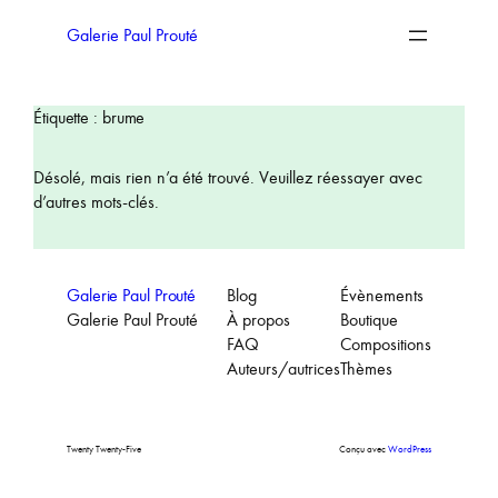
Aller
au
Galerie Paul Prouté
contenu
Étiquette :
brume
Désolé, mais rien n’a été trouvé. Veuillez réessayer avec
d’autres mots-clés.
Galerie Paul Prouté
Blog
Évènements
Galerie Paul Prouté
À propos
Boutique
FAQ
Compositions
Auteurs/autrices
Thèmes
Twenty Twenty-Five
Conçu avec
WordPress