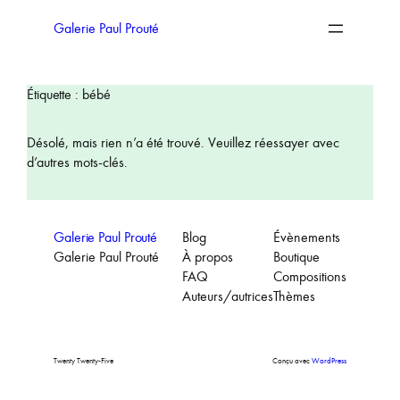
Aller
au
Galerie Paul Prouté
contenu
Étiquette :
bébé
Désolé, mais rien n’a été trouvé. Veuillez réessayer avec
d’autres mots-clés.
Galerie Paul Prouté
Blog
Évènements
Galerie Paul Prouté
À propos
Boutique
FAQ
Compositions
Auteurs/autrices
Thèmes
Twenty Twenty-Five
Conçu avec
WordPress