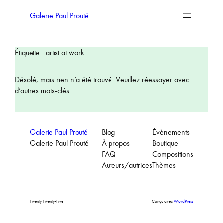
Aller
au
Galerie Paul Prouté
contenu
Étiquette :
artist at work
Désolé, mais rien n’a été trouvé. Veuillez réessayer avec
d’autres mots-clés.
Galerie Paul Prouté
Blog
Évènements
Galerie Paul Prouté
À propos
Boutique
FAQ
Compositions
Auteurs/autrices
Thèmes
Twenty Twenty-Five
Conçu avec
WordPress