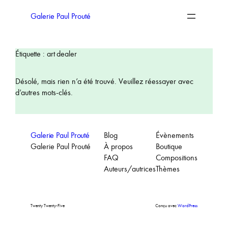
Aller
au
Galerie Paul Prouté
contenu
Étiquette :
art dealer
Désolé, mais rien n’a été trouvé. Veuillez réessayer avec
d’autres mots-clés.
Galerie Paul Prouté
Blog
Évènements
Galerie Paul Prouté
À propos
Boutique
FAQ
Compositions
Auteurs/autrices
Thèmes
Twenty Twenty-Five
Conçu avec
WordPress