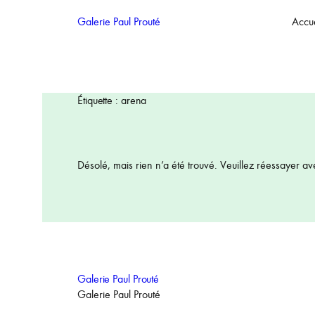
Aller
Galerie Paul Prouté
Accue
au
contenu
Étiquette :
arena
Désolé, mais rien n’a été trouvé. Veuillez réessayer av
Galerie Paul Prouté
Galerie Paul Prouté