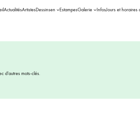
il
Actualités
Artistes
Dessins
en
Estampes
Galerie
Infos
Jours et horaires 
ec d’autres mots-clés.